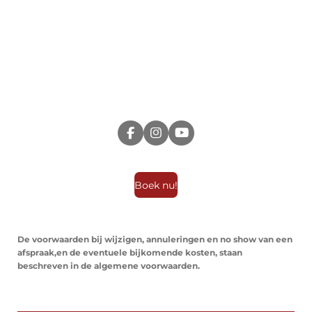
F
I
Y
a
n
o
c
s
u
e
t
T
b
a
u
Boek nu!
o
g
b
o
r
e
k
a
m
De voorwaarden bij wijzigen, annuleringen en no show van een
afspraak,en de eventuele bijkomende kosten, staan
beschreven in de algemene voorwaarden.