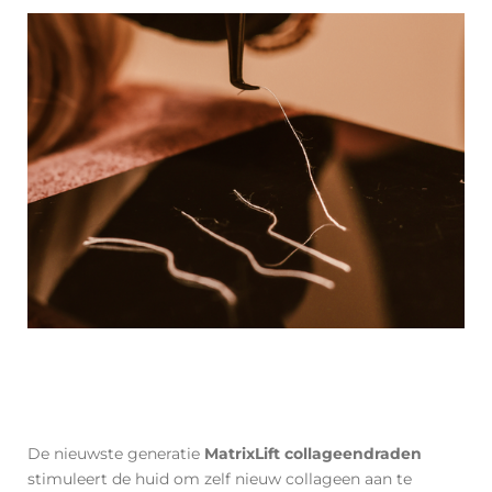
De nieuwste generatie
MatrixLift collageendraden
stimuleert de huid om zelf nieuw collageen aan te