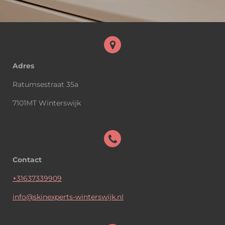
Adres
Ratumsestraat 35a
7101MT Winterswijk
Contact
+31637339909
info@skinexperts-winterswijk.nl