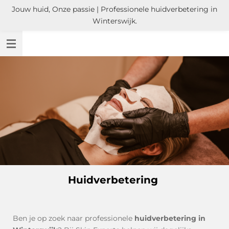
Jouw huid, Onze passie | Professionele huidverbetering in
Ga
Winterswijk.
direct
naar
de
hoofdinhoud
Huidverbetering
Ben je op zoek naar professionele
huidverbetering in