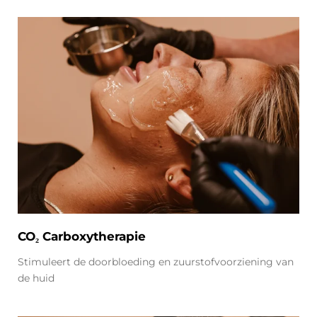
CO₂ Carboxytherapie
Stimuleert de doorbloeding en zuurstofvoorziening van
de huid