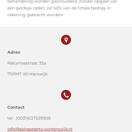
behandeling worden geannuleerd, zonder opgaaf van
een geldige reden, zal 50% van de totale bedrag in
rekening gebracht worden!
Adres
Ratumsestraat 35a
7101MT Winterswijk
Contact
tel : (0031)637339909
info@skinexperts-winterswijk.nl