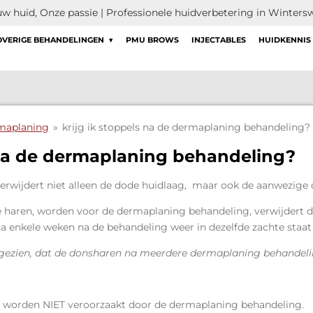
w huid, Onze passie | Professionele huidverbetering in Wintersw
OVERIGE BEHANDELINGEN
PMU BROWS
INJECTABLES
HUIDKENNIS 
maplaning
»
krijg ik stoppels na de dermaplaning behandeling?
 na de dermaplaning behandeling?
rwijdert niet alleen de dode huidlaag, maar ook de aanwezige 
haren, worden voor de dermaplaning behandeling, verwijdert d
 enkele weken na de behandeling weer in dezelfde zachte staat
ik gezien, dat de donsharen na meerdere dermaplaning behandel
n worden NIET veroorzaakt door de dermaplaning behandeling.