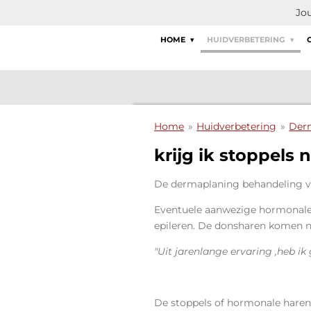
Jou
Ga
direct
HOME
HUIDVERBETERING
naar
de
hoofdinhoud
Home
»
Huidverbetering
»
Der
krijg ik stoppels
De dermaplaning behandeling ve
Eventuele aanwezige hormonale 
epileren. De donsharen komen na
"Uit jarenlange ervaring ,heb 
De stoppels of hormonale hare