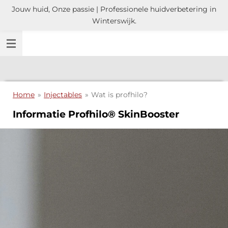
Jouw huid, Onze passie | Professionele huidverbetering in
Ga
Winterswijk.
direct
naar
de
hoofdinhoud
Home
»
Injectables
»
Wat is profhilo?
Informatie Profhilo® SkinBooster